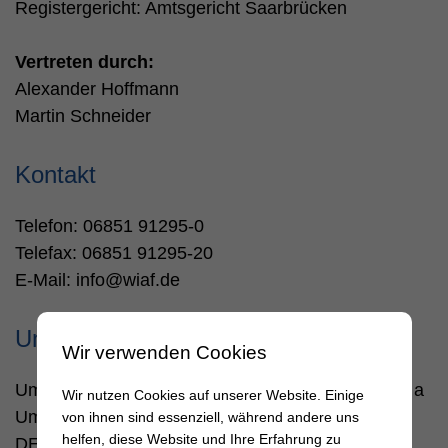
Registergericht: Amtsgericht Saarbrücken
Vertreten durch:
Alexander Hoffmann
Martin Schneider
Kontakt
Telefon: 06851 91295-0
Telefax: 06851 91295-20
E-Mail: info@wiaf.de
Umsatzsteuer-ID
Wir verwenden Cookies
Umsatzsteuer-Identifikationsnummer gemäß § 27 a
Wir nutzen Cookies auf unserer Website. Einige
Umsatzsteuergesetz:
von ihnen sind essenziell, während andere uns
helfen, diese Website und Ihre Erfahrung zu
DE221859066