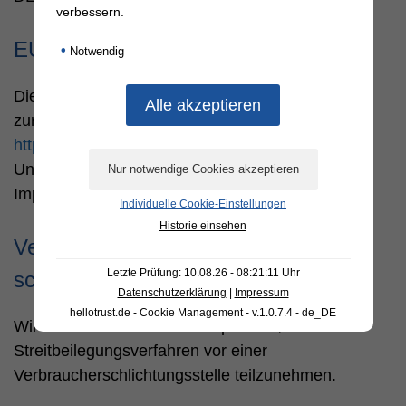
verbessern.
EU-Streitschlichtung
•
Notwendig
Die Europäische Kommission stellt eine Plattform
zur Online-Streitbeilegung (OS) bereit:
https://ec.europa.eu/consumers/odr/
.
Unsere E-Mail-Adresse finden Sie oben im
Impressum.
Individuelle Cookie-Einstellungen
Historie einsehen
Verbraucher­streit­beilegung/Universal­
Letzte Prüfung: 10.08.26 - 08:21:11 Uhr
schlichtungs­stelle
Datenschutzerklärung
|
Impressum
hellotrust.de - Cookie Management - v.1.0.7.4 - de_DE
Wir sind nicht bereit oder verpflichtet, an
Streitbeilegungsverfahren vor einer
Verbraucherschlichtungsstelle teilzunehmen.