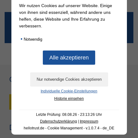
Wir nutzen Cookies auf unserer Website. Einige
von ihnen sind essenziell, während andere uns
→ Zur
verbindlichen Anmeldung
FGTS
helfen, diese Website und Ihre Erfahrung zu
verbessern.
Weiterführende Schulen Schuljahr
2026/2027
•
Notwendig
Online-Formulare
Individuelle Cookie-Einstellungen
Historie einsehen
Kündigung Betreuungsvertrag
Letzte Prüfung: 08.08.26 - 23:13:26 Uhr
Datenschutzerklärung
|
Impressum
Downloadbereich
hellotrust.de - Cookie Management - v.1.0.7.4 - de_DE